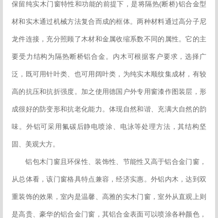
保留纯实木门窗特性和功能的前提下，是将隔热(断桥)铝合金型
材和实木通过机械方法复合而成的框体。两种材料通过高分子尼
龙件连接，充分照顾了木材和金属收缩系数不同的属性。它的主
要受力结构为隔热断桥铝合金。内木可根据客户要求，选择广
泛，既可用针叶类、也可用阔叶类，为纯实木顺纹集成材，有较
高的抗压和抗折强度。加之使用德国户外专用窗漆作图装层，形
成很好的防变形和抗老化能力。体现自然和谐、充满大自然的韵
味。外铝可采用氟碳后静电喷涂、电泳等处理方法，其结构坚
固、美观大方。
铝包木门窗且环保性、装饰性、节能性又高于铝合金门窗，
从总体看，该门窗格具特点兼容，经济实惠。外铝内木，达到双
重装饰的效果，室内是温馨、高雅的实木门窗，室外从直观上则
是高贵、豪华的铝合金门窗，其铝合金表面可以喷涂各种颜色，