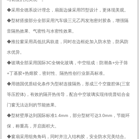
◆
采用全德系设计理念，扇面边缘采用凹型设计，更体现美观。
◆
型材搭接部分全部采用汽车级三元乙丙发泡密封胶条，增强隔
音隔热效果、气密性与水密性效果。
◆
推拉窗采用高低抗风轨道，同时在边框处加入防水垫，防风防
水优异。
◆
玻璃全部采用国际3C全钢化玻璃，中空组成：防潮条+分子筛
+丁基胶+热熔胶，密封性、隔热性创行业新高标准。
◆
用德国优质硅化条作为型材连接隔热，形成三个空腹腔体(三室
等压腔体)，有效的隔开热传导，配合中空玻璃实现传统普铝合金
门窗无法达到的节能效果。
◆
型材壁厚达到国际标准1.4mm，部分型材可达3.0mm，节能环
保，称重高，开启面积大。
◆
窗扇采用组角角码，同时并注入结构胶，安全防水完美结合。