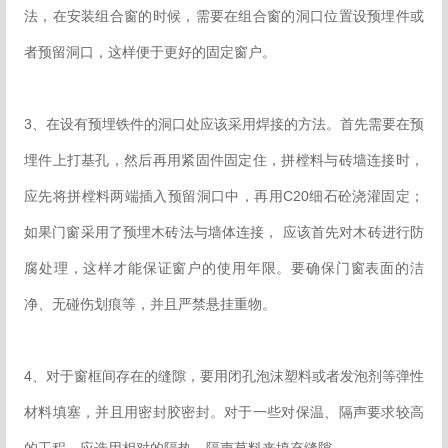
法，在安装组合窗的时候，需要在组合窗的洞口位置设预埋件或
者预留洞口，这样便于更好的固定窗户。
3、在设有预埋铁件的洞口处应该采用焊接的方法。首先需要在预
埋件上打基孔，然后再用紧固件固定住，拼樘料与砖墙连接时，
应先将拼樘料两端插入预留洞口中，再用C20细石砼浇灌固定；
如果门窗采用了预埋木砖法与墙体连接， 应该首先对木砖进行防
腐处理，这样才能保证窗户的使用年限。要确保门窗表面的洁
净、无碰伤划痕等，并且严禁悬挂重物。
4、对于窗框间存在的缝隙，要用闭孔泡沫塑料或者发泡剂等弹性
材料填塞，并且用密封胶密封。对于一些对保温、隔声要求较高
的工程，应选用相对的隔热、隔声草料来填充缝隙。